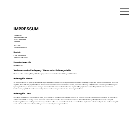
IMPRESSUM
Vizetea GmbH
Lauchringer Strasse 18a
79793 - Wutöschingen
Deutschland
HRB 724702
Registergericht Freiburg
Kontakt
E-Mail:
info@vizetea.de
Telefon:
+49 174 1475347
Umsatzsteuer-ID
DE 344949737
Verbraucherstreitbeilegung / Universalschlichtungsstelle
Wir sind bereit aber nicht verpflichtet, an Streitbeilegungsverfahren vor einer Verbraucherschlichtungsstelle teilzunehmen.
Haftung für Inhalte
Als Diensteanbieter sind wir gemäß §7 Abs.1 TMG für eigene Inhalte auf unseren Seiten nach den allgemeinen Gesetzen verantwortlich. Nach §8 bis §10 TMG sind wir als Diensteanbieter jedoch nicht
verpflichtet, übermittelte oder gespeicherte fremde Informationen zu überwachen oder nach Umständen zu forschen, die auf eine rechtswidrige Tätigkeit hinweisen. Verpflichtungen zur Entfernung oder
Sperrung der Nutzung von Informationen nach den allgemeinen Gesetzen bleiben hiervon unberührt. Eine diesbezügliche Haftung ist jedoch erst ab dem Zeitpunkt der Kenntnis einer konkreten
Rechtsverletzung möglich. Bei Bekanntwerden von entsprechenden Rechtsverletzungen werden wir diese Inhalte umgehend entfernen.
Haftung für Links
Unser Angebot enthält Links zu externen Websites Dritter, auf deren Inhalte wir keinen Einfluss haben. Deshalb können wir für diese fremden Inhalte auch keine Gewähr übernehmen. Für die Inhalte der
verlinkten Seiten ist stets der jeweilige Anbieter oder Betreiber der Seiten verantwortlich. Die verlinkten Seiten wurden zum Zeitpunkt der Verlinkung auf mögliche Rechtsverstöße überprüft.
Rechtswidrige Inhalte waren zum Zeitpunkt der Verlinkung nicht erkennbar. Eine permanente inhaltliche Kontrolle der verlinkten Seiten ist jedoch ohne konkrete Anhaltspunkte einer Rechtsverletzung nicht
zumutbar. Bei Bekanntwerden von Rechtsverletzungen werden wir derartige Links umgehend entfernen.