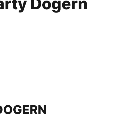
arty Dogern
DOGERN